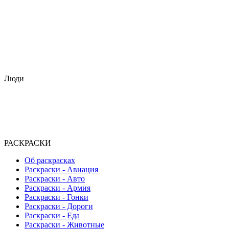
Люди
РАСКРАСКИ
Об раскрасках
Раскраски - Авиация
Раскраски - Авто
Раскраски - Армия
Раскраски - Гонки
Раскраски - Дороги
Раскраски - Еда
Раскраски - Животныe