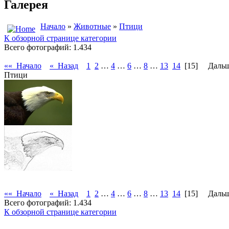
Галерея
Начало
»
Животные
»
Птици
К обзорной странице категории
Всего фотографий: 1.434
«« Начало
« Назад
1
2
…
4
…
6
…
8
…
13
14
[15]
Даль
Птици
«« Начало
« Назад
1
2
…
4
…
6
…
8
…
13
14
[15]
Даль
Всего фотографий: 1.434
К обзорной странице категории