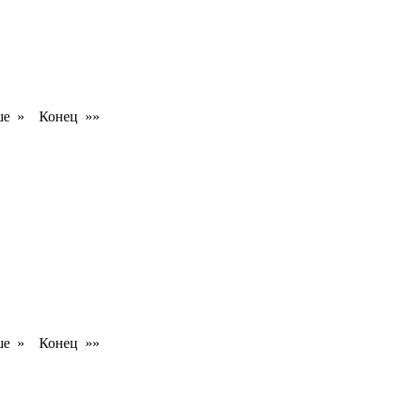
ше »
Конец »»
ше »
Конец »»